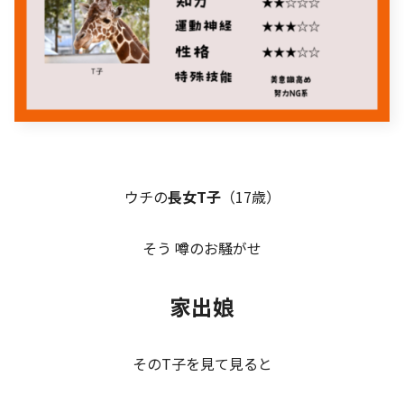
ウチの
長女T子
（17歳）
そう 噂のお騒がせ
家出娘
そのT子を見て見ると