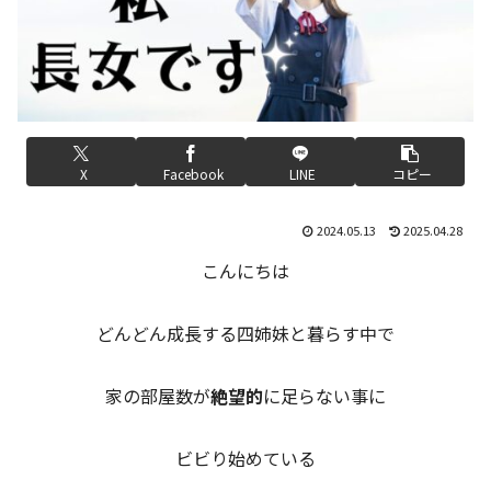
X
Facebook
LINE
コピー
2024.05.13
2025.04.28
こんにちは
どんどん成長する四姉妹と暮らす中で
家の部屋数が
絶望的
に足らない事に
ビビり始めている