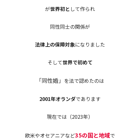
が
世界初と
して作られ
同性同士の関係が
法律上の保障対象
になりました
そして
世界で初めて
「同性婚」
を法で認めたのは
2001年オランダ
であります
現在では（2023年）
35の国と地域
欧米やオセアニアなど
で