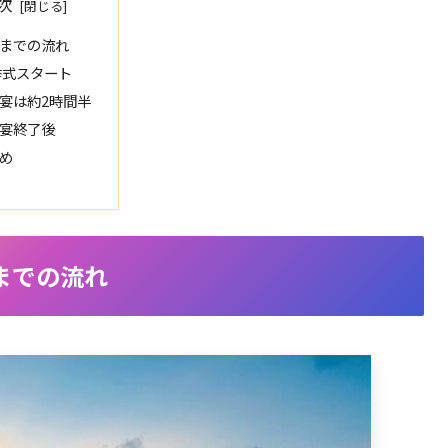
次
までの流れ
挙式スタート
宴は約2時間半
宴終了後
め
までの流れ