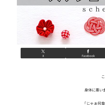
X
Facebook
こ
身体に悪い
「じゃぁ何食