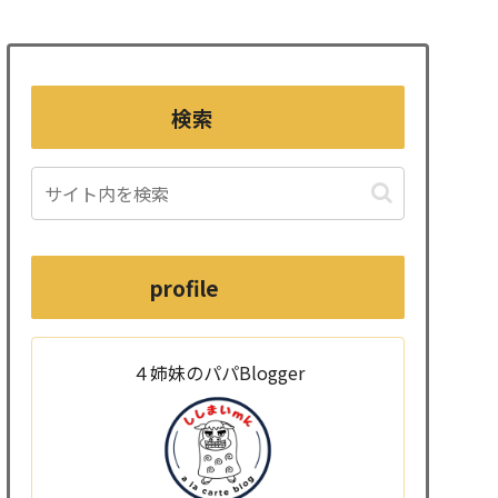
検索
profile
４姉妹のパパBlogger