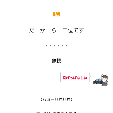
私
だ か ら 二位です
・・・・・・
無視
投げっぱなしね
（あぁー無理無理）