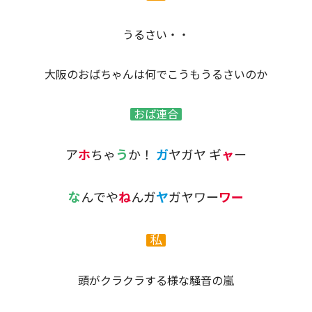
うるさい・・
大阪のおばちゃんは何でこうもうるさいのか
おば連合
ア
ホ
ちゃ
う
か！
ガ
ヤガヤ ギ
ャ
ー
な
んでや
ね
んガ
ヤ
ガヤワー
ワー
私
頭がクラクラする様な騒音の嵐