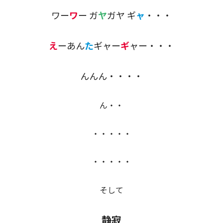
ワー
ワ
ー ガ
ヤ
ガヤ ギ
ャ
・・・
え
ーあん
た
ギャー
ギ
ャー・・・
んんん・・・・
ん・・
・・・・・
・・・・・
そして
静寂