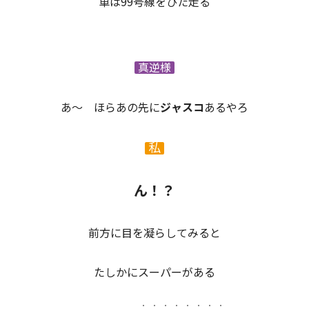
車は99号線をひた走る
真逆様
あ～ ほらあの先に
ジャスコ
あるやろ
私
ん！？
前方に目を凝らしてみると
たしかにスーパーがある
・・・・・・・・