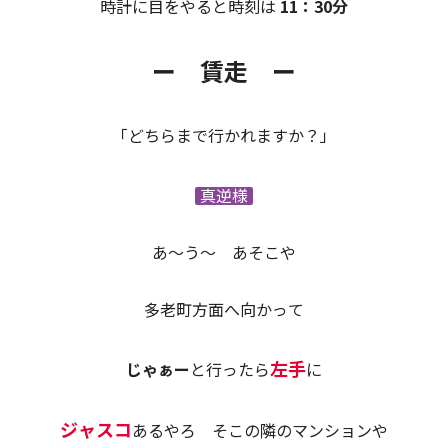
時計に目をやると時刻は
11：30分
ー 賃走 ー
「どちらまで行かれますか？」
真逆様
あ～う～ あそこや
多老町方面へ向かって
左手
じゃぁー
と行ったら
に
ジャスコ
あるやろ そこの隣のマンションや