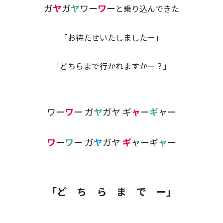
ガ
ヤ
ガ
ヤ
ワー
ワ
ー
と乗り込んできた
「お待たせいたしましたー」
「どちらまで行かれますかー？」
ワー
ワ
ー ガ
ヤ
ガヤ ギ
ャ
ー
ギ
ャー
ワ
ー
ワ
ー ガ
ヤ
ガヤ
ギ
ャーギ
ャ
ー
「ど ち ら ま で ー」