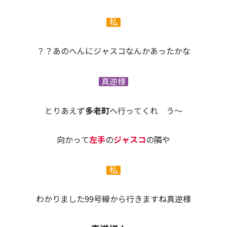
私
？？あのへんにジャスコなんかあったかな
真逆様
とりあえず
多老町
へ行ってくれ う～
向かって
左手
の
ジャスコ
の隣や
私
わかりました99号線から行きますね真逆様