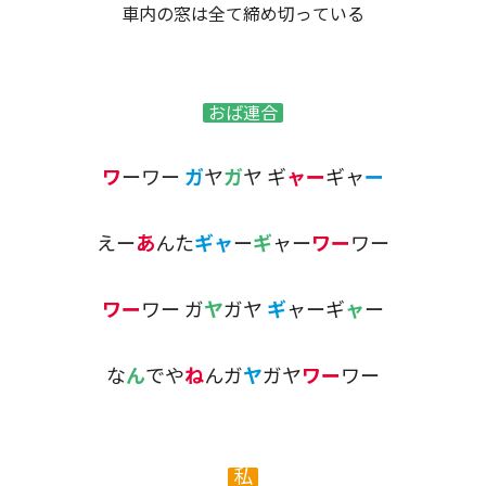
車内の窓は全て締め切っている
おば連合
ワ
ーワー
ガ
ヤ
ガ
ヤ ギ
ャー
ギャ
ー
えー
あ
んた
ギャ
ー
ギ
ャー
ワー
ワー
ワー
ワー ガ
ヤ
ガヤ
ギ
ャーギ
ャ
ー
な
ん
でや
ね
んガ
ヤ
ガヤ
ワー
ワー
私