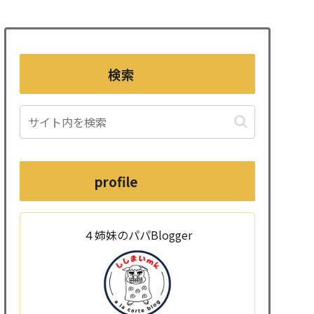
検索
profile
４姉妹のパパBlogger