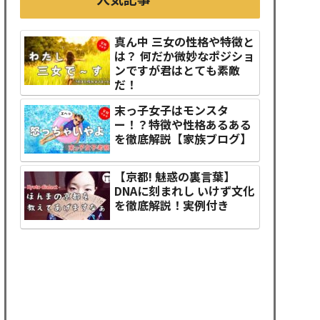
真ん中 三女の性格や特徴と
は？ 何だか微妙なポジショ
ンですが君はとても素敵
だ！
末っ子女子はモンスタ
ー！？特徴や性格あるある
を徹底解説【家族ブログ】
【京都! 魅惑の裏言葉】
DNAに刻まれし いけず文化
を徹底解説！実例付き